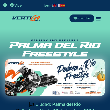
Vive
l
o
s
m
e
j
o
r
e
s
r
i
d
e
r
s
Entradas
VERTIGO FMX PRESENTA
Palma del Rio
Freestyle
Ciudad:
Palma del Río