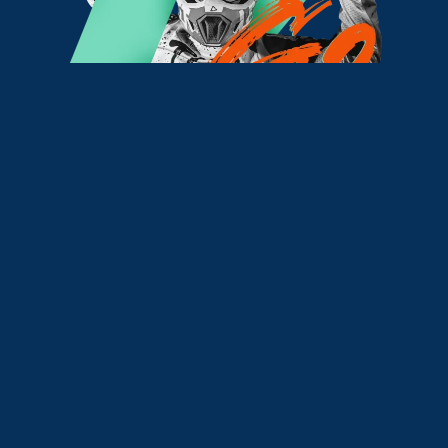
Conoce a los
mejores Riders FMX
Prepárate para ser testigo de los pilotos más
audaces del planeta, quienes ejecutarán
maniobras impresionantes que desafían los
límites de la gravedad. Son verdaderos maestros
en el arte del espectáculo sobre ruedas,
deslumbrando con backflips, supermans y saltos
que desafían toda lógica…
Descubre cada