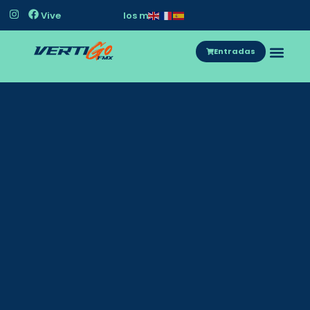
Vive
l
o
s
m
e
j
o
r
e
s
r
i
d
e
r
s
Entradas