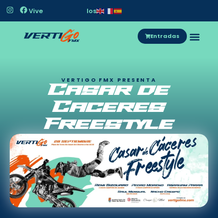
Vive
e
l
V
é
r
t
i
G
O
Entradas
VERTIGO FMX PRESENTA
Casar de
Caceres
Freestyle