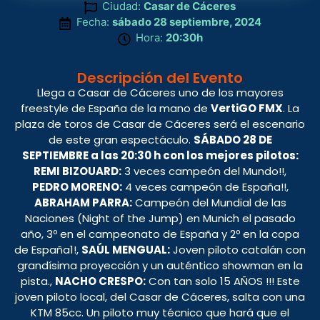
Ciudad:
Casar de Cáceres
Fecha:
sábado 28 septiembre, 2024
Hora:
20:30h
Descripción del Evento
Llega a Casar de Cáceres uno de los mayores
freestyle de España de la mano de
VertiGO FMX
. La
plaza de toros de Casar de Cáceres será el escenario
de este gran espectáculo.
SÁBADO 28 DE
SEPTIEMBRE a las 20:30 h con los mejores pilotos:
REMI BIZOUARD:
3 veces campeón del Mundo!!,
PEDRO MORENO:
4 veces campeón de España!!,
ABRAHAM PARRA:
Campeón del Mundial de las
Naciones (Night of the Jump) en Munich el pasado
año, 3º en el campeonato de España y 2º en la copa
de España1!,
SAÚL MENGUAL:
Joven piloto catalán con
grandísima proyección y un auténtico showman en la
pista.,
NACHO CRESPO:
Con tan solo 15 AÑOS !!! Este
joven piloto local, del Casar de Cáceres, salta con una
KTM 85cc. Un piloto muy técnico que hará que el