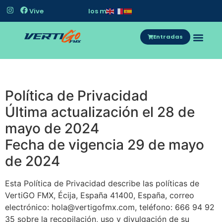
Vive
l
o
s
m
e
j
o
r
e
s
r
i
d
e
r
s
Entradas
Política de Privacidad
Última actualización el 28 de
mayo de 2024
Fecha de vigencia 29 de mayo
de 2024
Esta Política de Privacidad describe las políticas de
VertiGO FMX, Écija, España 41400, España, correo
electrónico: hola@vertigofmx.com, teléfono: 666 94 92
35 sobre la recopilación, uso y divulgación de su